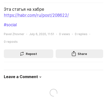
Эта статья на хабре 
https://habr.com/ru/post/208622/
#social
Pavel Zhovner
July 6, 2020, 11:51
0
views
0
replies
0
reposts
Repost
Share
Leave a Comment