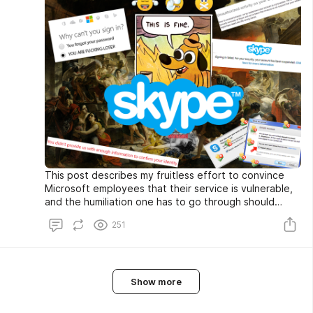
This post describes my fruitless effort to convince
Microsoft employees that their service is vulnerable,
and the humiliation one has to go through should
one’s account be blocked by a hacker. This is a story
251
of ignorance, pain and despair.
Show more