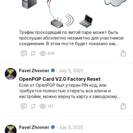
Трафик проходящий по витой паре может быть
прослушан абсолютно незаметно для участников
соединения. В этом посте будет показано как
изготовить автономный сниффер с возможностью
828
сохранения дампа на диск и управляемый по Wi-Fi.
Pavel Zhovner
July 5, 2020
OpenPGP Card V2.0 Factory Reset
Если от OpenPGP был утерян PIN код, или
требуется полностью стереть все ключи и
настройки, можно вернуть карту к заводскому
состоянию. Вероятно, эта поцедура может помочь
181
починить брикнутую карту.
Pavel Zhovner
July 5, 2020