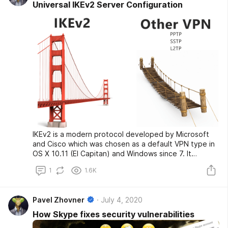
Universal IKEv2 Server Configuration
IKEv2 is a modern protocol developed by Microsoft
and Cisco which was chosen as a default VPN type in
OS X 10.11 (El Capitan) and Windows since 7. It
supports strong encryption, auto reconnection on
1
1.6K
network change (MOBIKE), easy configuration and
more.
Pavel Zhovner
July 4, 2020
How Skype fixes security vulnerabilities