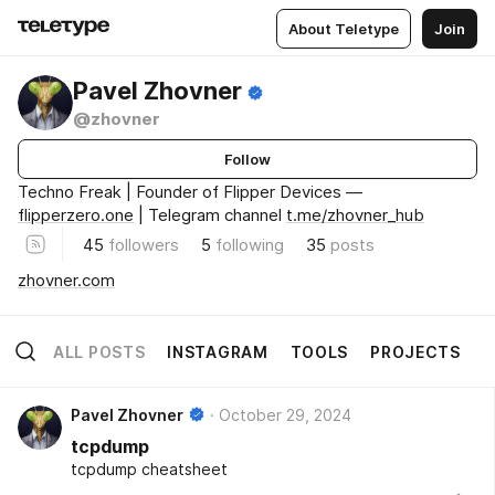
About Teletype
Join
Pavel Zhovner
@zhovner
Follow
Techno Freak | Founder of Flipper Devices —
flipperzero.one
| Telegram channel
t.me/zhovner_hub
45
followers
5
following
35
posts
zhovner.com
ALL POSTS
INSTAGRAM
TOOLS
PROJECTS
Pavel Zhovner
October 29, 2024
tcpdump
tcpdump cheatsheet