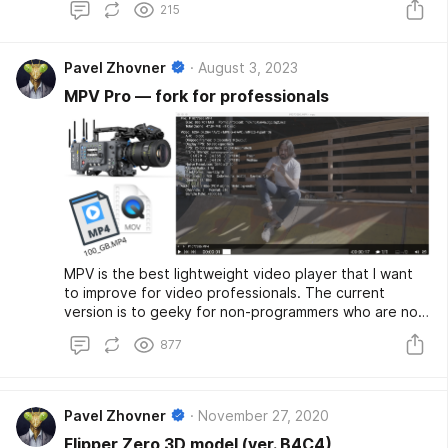
215
Pavel Zhovner
August 3, 2023
MPV Pro — fork for professionals
MPV is the best lightweight video player that I want
to improve for video professionals. The current
version is to geeky for non-programmers who are not
familiar with CLI. It hard to install and default config is
877
not optimal.
Pavel Zhovner
November 27, 2020
Flipper Zero 3D model (ver. B4C4)