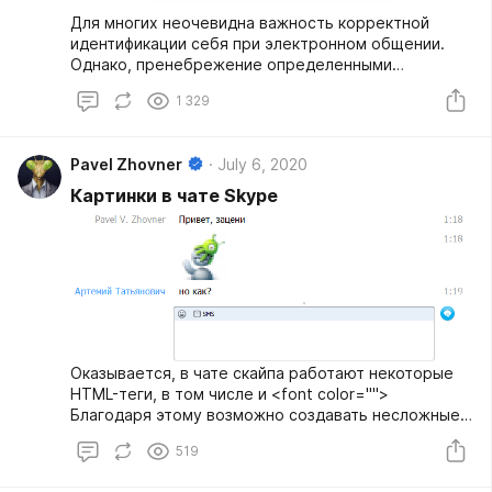
Для многих неочевидна важность корректной
идентификации себя при электронном общении.
Однако, пренебрежение определенными
правилами, может создать существенные
1 329
неудобства собеседнику.
Pavel Zhovner
July 6, 2020
Картинки в чате Skype
Оказывается, в чате скайпа работают некоторые
HTML-теги, в том числе и <font color="">
Благодаря этому возможно создавать несложные
картинки в тексте сообщений.
519