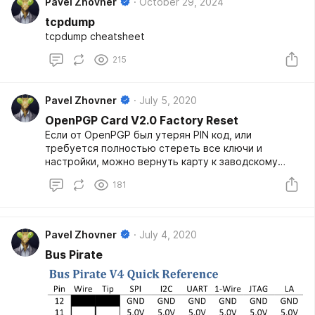
Pavel Zhovner
October 29, 2024
tcpdump
tcpdump cheatsheet
215
Pavel Zhovner
July 5, 2020
OpenPGP Card V2.0 Factory Reset
Если от OpenPGP был утерян PIN код, или
требуется полностью стереть все ключи и
настройки, можно вернуть карту к заводскому
состоянию. Вероятно, эта поцедура может помочь
181
починить брикнутую карту.
Pavel Zhovner
July 4, 2020
Bus Pirate