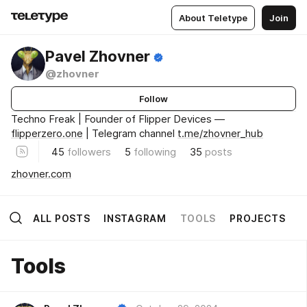
About Teletype
Join
Pavel Zhovner
@zhovner
Follow
Techno Freak | Founder of Flipper Devices —
flipperzero.one
| Telegram channel
t.me/zhovner_hub
45
followers
5
following
35
posts
zhovner.com
ALL POSTS
INSTAGRAM
TOOLS
PROJECTS
Tools