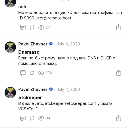
ssh
Можно добавить опцию -C для сжатия трафика. ssh
-D 9999 user@remote.host
214
Pavel Zhovner
July 4, 2020
Dnsmasq
Если по-быстрому нужно поднять DNS и DHCP c
помощью dnsmasq:
130
Pavel Zhovner
July 4, 2020
etckeeper
В файле /etc/etckeeper/etckeeper.conf указать
VCS="git"
84